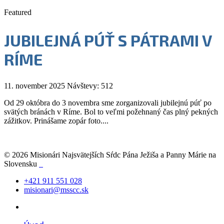
Featured
JUBILEJNÁ PÚŤ S PÁTRAMI V
RÍME
11. november 2025
Návštevy: 512
Od 29 októbra do 3 novembra sme zorganizovali jubilejnú púť po
svätých bránách v Ríme. Bol to veľmi požehnaný čas plný pekných
zážitkov. Prinášame zopár foto....
© 2026 Misionári Najsvätejších Sŕdc Pána Ježiša a Panny Márie na
Slovensku
+421 911 551 028
misionari@msscc.sk