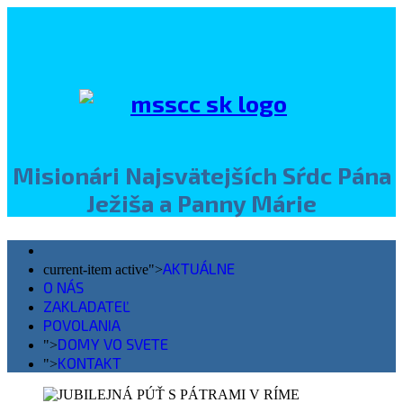
Misionári Najsvätejších Sŕdc Pána
Ježiša a Panny Márie
AKTUÁLNE
current-item active">
O NÁS
ZAKLADATEĽ
POVOLANIA
DOMY VO SVETE
">
KONTAKT
">