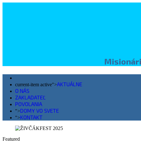
Misionári
AKTUÁLNE
current-item active">
O NÁS
ZAKLADATEĽ
POVOLANIA
DOMY VO SVETE
">
KONTAKT
">
Featured