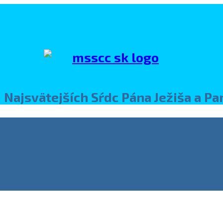
 Najsvätejších Sŕdc Pána Ježiša a P