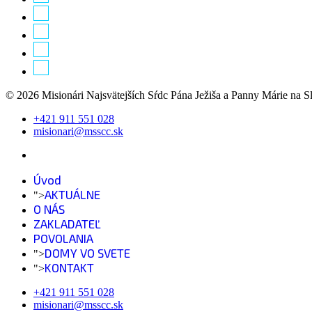
© 2026 Misionári Najsvätejších Sŕdc Pána Ježiša a Panny Márie na 
+421 911 551 028
misionari@msscc.sk
Úvod
AKTUÁLNE
">
O NÁS
ZAKLADATEĽ
POVOLANIA
DOMY VO SVETE
">
KONTAKT
">
+421 911 551 028
misionari@msscc.sk